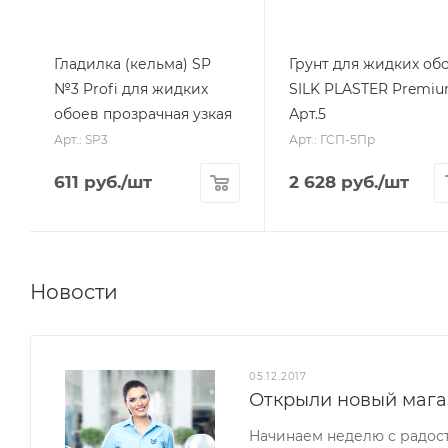
Гладилка (кельма) SP
Грунт для жидких об
№3 Profi для жидких
SILK PLASTER Premi
обоев прозрачная узкая
Арт.5
Арт.: SP3
Арт.: ГСП-5Пр
611
руб.
/шт
2 628
руб.
/шт
Новости
05.12.2017
Открыли новый мага
Начинаем неделю с радос