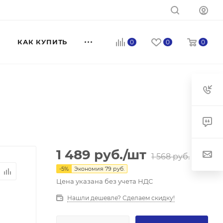
КАК КУПИТЬ
0
0
0
1 489
руб.
/шт
1 568
руб.
-
5
%
Экономия
79
руб.
Цена указана без учета НДС
Нашли дешевле? Сделаем скидку!