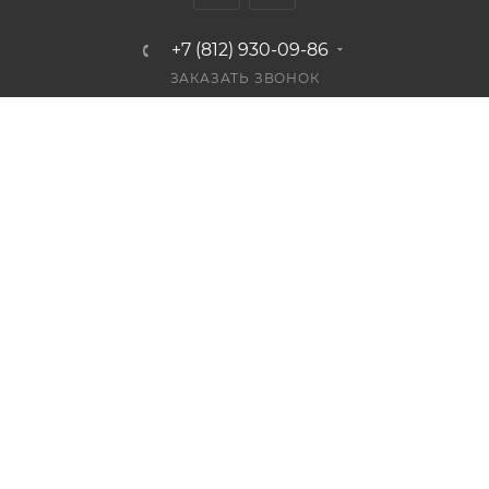
+7 (812) 930-09-86
ЗАКАЗАТЬ ЗВОНОК
info@bestplaster.ru
г. Санкт-Петербург, Лиговский пр.,
52, лит. А
ПОДПИСАТЬСЯ НА РАССЫЛКУ
СОГЛАШЕНИЕ НА ОБРАБОТКУ ПЕРСОНАЛЬНЫХ ДАННЫХ
2026 © Bestplaster: интернет-магазин жидких обоев Silk
Plaster