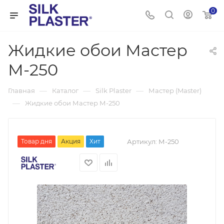
0
Жидкие обои Мастер
М-250
—
—
—
Главная
Каталог
Silk Plaster
Мастер (Master)
—
Жидкие обои Мастер М-250
Товар дня
Акция
Хит
Артикул:
М-250