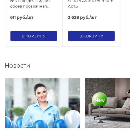
№3 Profi для жидких
SILK PLASTER Premium
обоев прозрачная
Арт.5
узкая
611
руб.
/шт
2 628
руб.
/шт
В КОРЗИНУ
В КОРЗИНУ
Новости