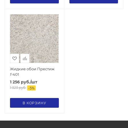
Жидкие обои Престиж
Г-401
1 256
руб.
/шт
1 323
руб.
-
5
%
В КОРЗИНУ