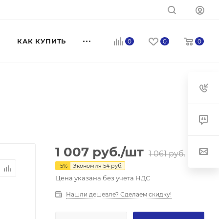
КАК КУПИТЬ
0
0
0
1 007
руб.
/шт
1 061
руб.
-
5
%
Экономия
54
руб.
Цена указана без учета НДС
Нашли дешевле? Сделаем скидку!