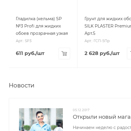
Гладилка (кельма) SP
Грунт для жидких об
№3 Profi для жидких
SILK PLASTER Premi
обоев прозрачная узкая
Арт.5
Арт.: SP3
Арт.: ГСП-5Пр
611
руб.
/шт
2 628
руб.
/шт
Новости
05.12.2017
Открыли новый мага
Начинаем неделю с радос