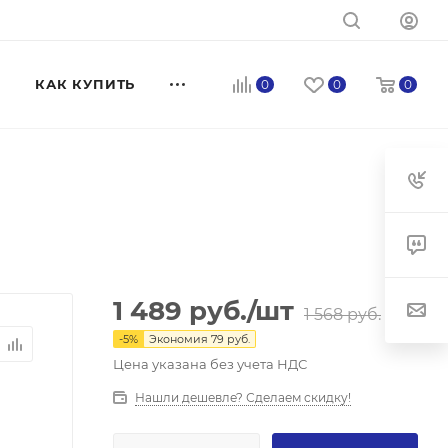
КАК КУПИТЬ
0
0
0
1 489
руб.
/шт
1 568
руб.
-
5
%
Экономия
79
руб.
Цена указана без учета НДС
Нашли дешевле? Сделаем скидку!