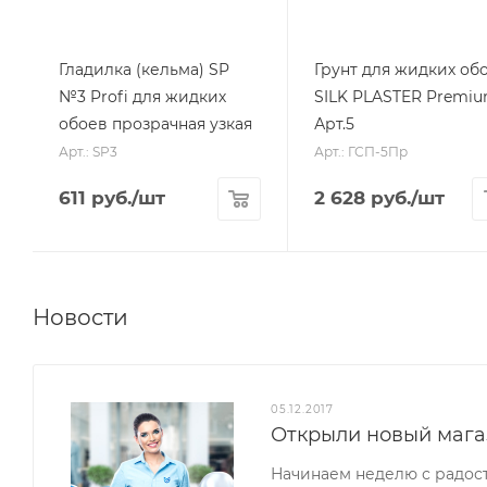
Гладилка (кельма) SP
Грунт для жидких об
№3 Profi для жидких
SILK PLASTER Premi
обоев прозрачная узкая
Арт.5
Арт.: SP3
Арт.: ГСП-5Пр
611
руб.
/шт
2 628
руб.
/шт
Новости
05.12.2017
Открыли новый мага
Начинаем неделю с радос