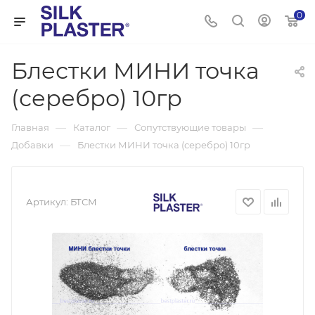
0
Блестки МИНИ точка
(серебро) 10гр
—
—
—
Главная
Каталог
Сопутствующие товары
—
Добавки
Блестки МИНИ точка (серебро) 10гр
Артикул:
БТСМ