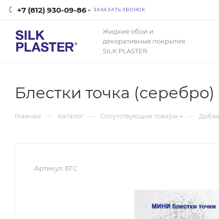
+7 (812) 930-09-86
ЗАКАЗАТЬ ЗВОНОК
Жидкие обои и
декоративные покрытия
SILK PLASTER
Блестки точка (серебро) 
—
—
—
Главная
Каталог
Сопутствующие товары
Доба
Артикул:
БТС