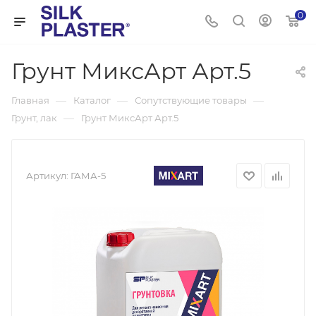
0
Грунт МиксАрт Арт.5
—
—
—
Главная
Каталог
Сопутствующие товары
—
Грунт, лак
Грунт МиксАрт Арт.5
Артикул:
ГАМА-5