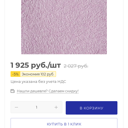
1 925
руб.
/шт
2 027
руб.
-
5
%
Экономия
102
руб.
Цена указана без учета НДС
Нашли дешевле? Сделаем скидку!
В КОРЗИНУ
КУПИТЬ В 1 КЛИК