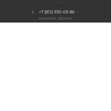
+7 (812) 930-09-86
ЗАКАЗАТЬ ЗВОНОК
info@bestplaster.ru
г. Санкт-Петербург, Лиговский пр.,
52, лит. А
ПОДПИСАТЬСЯ НА РАССЫЛКУ
СОГЛАШЕНИЕ НА ОБРАБОТКУ ПЕРСОНАЛЬНЫХ ДАННЫХ
2026 © Bestplaster: интернет-магазин жидких обоев Silk
Plaster