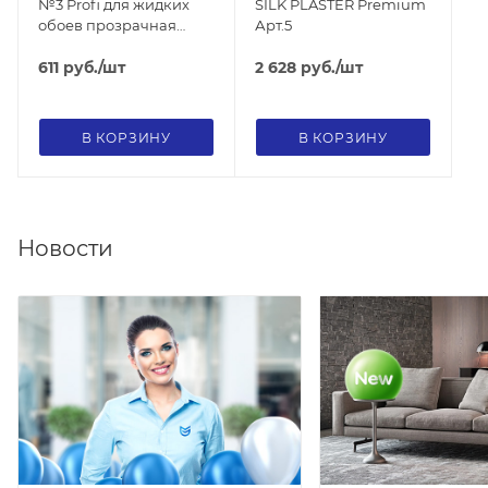
№3 Profi для жидких
SILK PLASTER Premium
обоев прозрачная
Арт.5
узкая
611
руб.
/шт
2 628
руб.
/шт
В КОРЗИНУ
В КОРЗИНУ
Новости