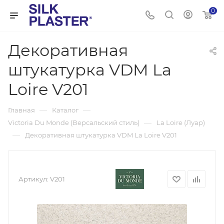
0
Декоративная
штукатурка VDM La
Loire V201
—
—
Главная
Каталог
—
Victoria Du Monde (Версальский стиль)
La Loire (Луар)
—
Декоративная штукатурка VDM La Loire V201
Артикул:
V201