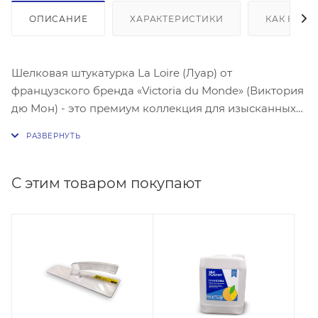
ОПИСАНИЕ
ХАРАКТЕРИСТИКИ
КАК КУПИ
Шелковая штукатурка La Loire (Луар) от
французского бренда «Victoria du Monde» (Виктория
дю Мон) - это премиум коллекция для изысканных
эксклюзивных интерьеров. Изготовлена на основе
экологически чистой древесины, гипоаллергенна,
не имеет запаха, обладает уникальной шероховатой
текстурой.
Продается только в комплекте с
С этим товаром покупают
фирменным грунтом и финишным лаком. Грунт и
лак в указанную стоимость не включены.