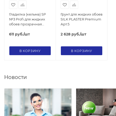
Гладилка (кельма) SP
Грунт для жидких обоев
№3 Profi для жидких
SILK PLASTER Premium
обоев прозрачная
Арт.5
узкая
611
руб.
/шт
2 628
руб.
/шт
В КОРЗИНУ
В КОРЗИНУ
Новости