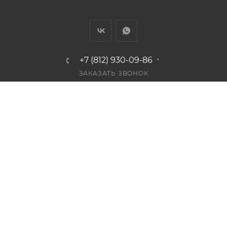
+7 (812) 930-09-86
ЗАКАЗАТЬ ЗВОНОК
info@bestplaster.ru
г. Санкт-Петербург, Лиговский пр.,
52, лит. А
ПОДПИСАТЬСЯ НА РАССЫЛКУ
СОГЛАШЕНИЕ НА ОБРАБОТКУ ПЕРСОНАЛЬНЫХ ДАННЫХ
2026 © Bestplaster: интернет-магазин жидких обоев Silk