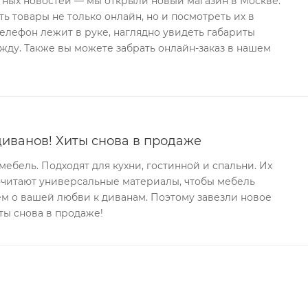
тных новостей — мы открыли новый магазин в Москве.
ь товары не только онлайн, но и посмотреть их в
телефон лежит в руке, наглядно увидеть габариты
ду. Также вы можете забрать онлайн-заказ в нашем
иванов! Хиты снова в продаже
ебель. Подходят для кухни, гостинной и спальни. Их
очитают универсальные материалы, чтобы мебель
аем о вашей любви к диванам. Поэтому завезли новое
ты снова в продаже!