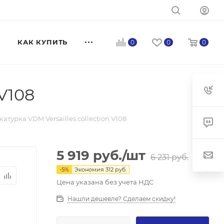
КАК КУПИТЬ
0
0
0
V108
турка VDM Versailles collection V108
5 919
руб.
/шт
6 231
руб.
-
5
%
Экономия
312
руб.
Цена указана без учета НДС
Нашли дешевле? Сделаем скидку!