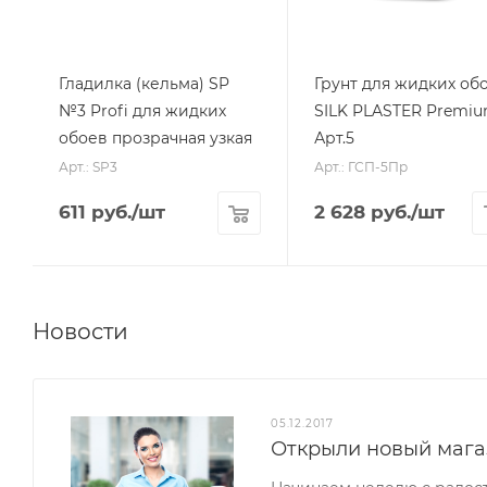
Гладилка (кельма) SP
Грунт для жидких об
№3 Profi для жидких
SILK PLASTER Premi
обоев прозрачная узкая
Арт.5
Арт.: SP3
Арт.: ГСП-5Пр
611
руб.
/шт
2 628
руб.
/шт
Новости
05.12.2017
Открыли новый мага